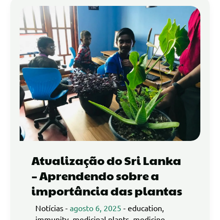
Atualização do Sri Lanka
– Aprendendo sobre a
importância das plantas
Notícias
-
agosto 6, 2025
-
education
,
immunity
,
medicinal plants
,
medicine
,