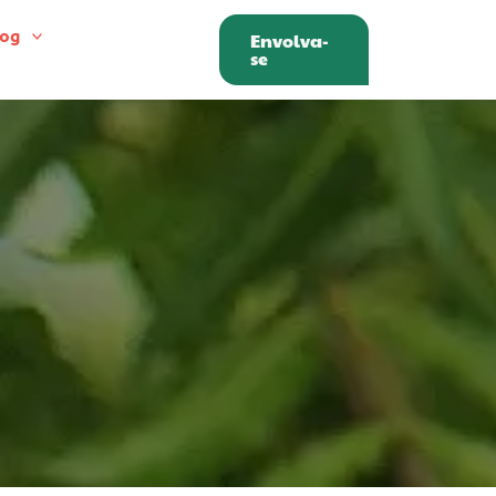
log
Envolva-
se