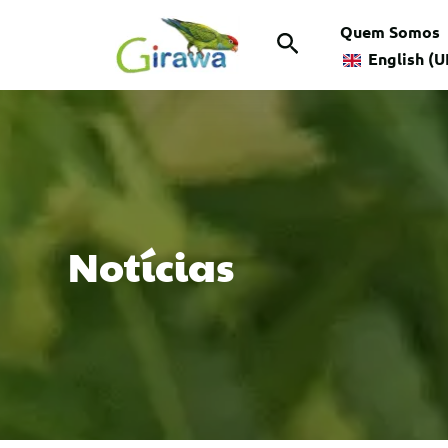
Ir
Quem Somos
Pesquisar
para
English (U
o
conteúdo
Notícias